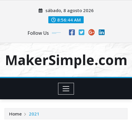
Skip
sábado, 8 agosto 2026
to
content
8:56:44 AM
Follow Us
MakerSimple.com
Home
2021