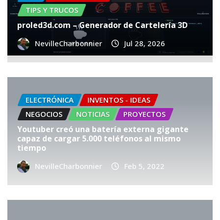
TIPS Y TRUCOS
proled3d.com – Generador de Cartelería 3D
NevilleCharbonnier
Jul 28, 2026
ELECTRÓNICA
INVENTOS - IDEAS
NEGOCIOS
NOTICIAS
PROYECTOS
Youtuber creó una batería externa gigante
capaz de cargar 5.000 teléfonos al mismo
tiempo
NevilleCharbonnier
Feb 5, 2022