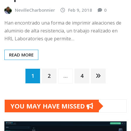
NevilleCharbonnier
Feb 9, 2018
0
Han encontrado una forma de imprimir aleaciones de
aluminio de alta resistencia, un trabajo realizado en
HRL Laboratories que permite…
READ MORE
Posts
1
2
…
4
pagination
YOU MAY HAVE MISSED