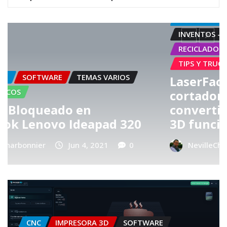
HARDWARE
IMPRESORA 3D
INVENTOS - IDEAS
PROYECTOS
RECICLADO
TEMAS VARIOS
TIPS Y TRUCOS
VIDEOS
LaserFactory o cómo una
cortadora láser puede
convertirse en una impresora
0
3D funcional
NevilleCharbonnier
Feb 16, 2021
0
CNC
IMPRESORA 3D
SOFTWARE