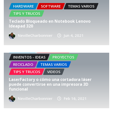
HARDWARE
SOFTWARE
TEMAS VARIOS
TIPS Y TRUCOS
Teclado Bloqueado en Notebook Lenovo
Ideapad 320
NevilleCharbonnier
Jun 4, 2021
HARDWARE
IMPRESORA 3D
INVENTOS - IDEAS
PROYECTOS
RECICLADO
TEMAS VARIOS
TIPS Y TRUCOS
VIDEOS
LaserFactory o cómo una cortadora láser
puede convertirse en una impresora 3D
funcional
NevilleCharbonnier
Feb 16, 2021